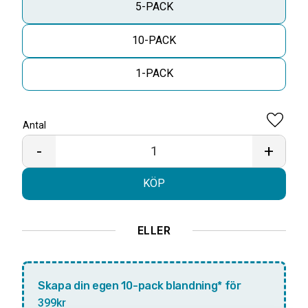
5-PACK
10-PACK
1-PACK
Antal
Lägg til
-
+
KÖP
ELLER
Skapa din egen 10-pack blandning* för
399kr