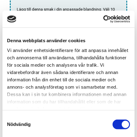
Lägg till denna smak i din anpassade blandning. Välj 10
olika smaker och få dem för ett specialpris!
Antal:
LÄGG TILL DOSA I
Denna webbplats använder cookies
BLANDNINGEN
Vi använder enhetsidentifierare för att anpassa innehållet
och annonserna till användarna, tillhandahålla funktioner
*Gäller endast
ALL WHITE
dosor
för sociala medier och analysera vår trafik. Vi
vidarebefordrar även sådana identifierare och annan
information från din enhet till de sociala medier och
Snabba leveranser med PostNord
annons- och analysföretag som vi samarbetar med.
Beställningar innan 12.00 skickas samma dag
Dessa kan i sin tur kombinera informationen med annan
Leverans 1-3 arbetsdagar
information som du har tillhandahållit eller som de har
samlat in när du har använt deras tjänster.
S
Artikelnr
7350115295819-5740
Nödvändig
a
Format
Slim
m
Typ/Produkt
All White