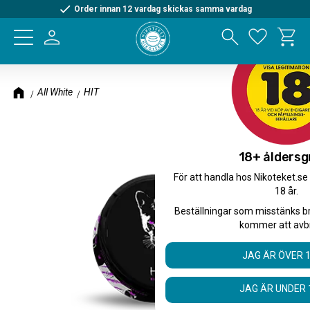
Order innan 12 vardag skickas samma vardag
Kundva
Meny
Favorite
All White
HIT
18+ åldersg
För att handla hos Nikoteket.se
18 år.
Beställningar som misstänks b
kommer att avb
JAG ÄR ÖVER 
JAG ÄR UNDER 