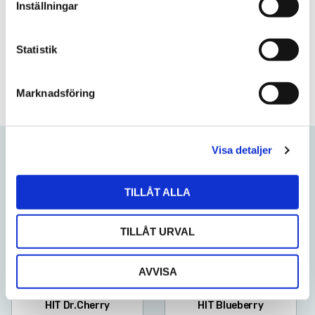
Inställningar
y
Nikotinhalt
5,6mg/portion
c
k
Statistik
Frågor? Kontakta oss här
e
s
Marknadsföring
v
a
l
Visa detaljer
Relaterade produkter
TILLÅT ALLA
Lägg till i favoriter
Lägg till
TILLÅT URVAL
AVVISA
HIT Dr.Cherry
HIT Blueberry