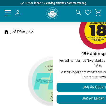
Order innan 12 vardag skickas samma vardag
Kundva
Meny
Favorite
All White
FIX
18+ åldersg
För att handla hos Nikoteket.se
18 år.
Beställningar som misstänks b
kommer att avb
JAG ÄR ÖVER 
JAG ÄR UNDER 