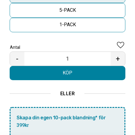
5-PACK
1-PACK
Antal
Lägg til
-
+
KÖP
ELLER
Skapa din egen 10-pack blandning* för
399kr