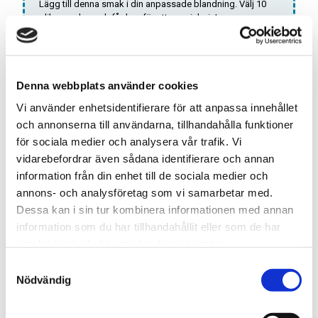
Lägg till denna smak i din anpassade blandning. Välj 10
olika smaker och få dem för ett specialpris!
Antal:
LÄGG TILL DOSA I
BLANDNINGEN
Denna webbplats använder cookies
Vi använder enhetsidentifierare för att anpassa innehållet
*Gäller endast
ALL WHITE
dosor
och annonserna till användarna, tillhandahålla funktioner
för sociala medier och analysera vår trafik. Vi
vidarebefordrar även sådana identifierare och annan
Snabba leveranser med PostNord
information från din enhet till de sociala medier och
Beställningar innan 12.00 skickas samma dag
annons- och analysföretag som vi samarbetar med.
Leverans 1-3 arbetsdagar
Dessa kan i sin tur kombinera informationen med annan
information som du har tillhandahållit eller som de har
samlat in när du har använt deras tjänster.
Artikelnr
TSWSKU-22951-22954
S
Nödvändig
Format
Slim
a
Typ/Produkt
All White
m
t
Smak
Mint, Citron