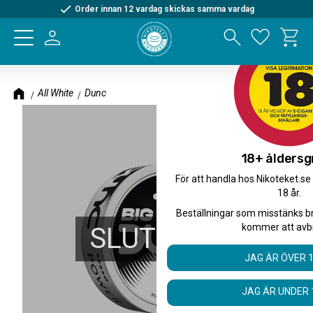
Order innan 12 vardag skickas samma vardag
Kundva
Meny
Favorite
All White
Dunc
18+ åldersg
För att handla hos Nikoteket.se
18 år.
Beställningar som misstänks b
kommer att avb
SLUTSÅLD
JAG ÄR ÖVER 
JAG ÄR UNDER 