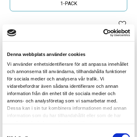
1-PACK
Lägg til
Denna webbplats använder cookies
ELLER
Vi använder enhetsidentifierare för att anpassa innehållet
och annonserna till användarna, tillhandahålla funktioner
för sociala medier och analysera vår trafik. Vi
Skapa din egen 10-pack blandning* för
vidarebefordrar även sådana identifierare och annan
399kr
information från din enhet till de sociala medier och
annons- och analysföretag som vi samarbetar med.
Lägg till denna smak i din anpassade blandning. Välj 10
Dessa kan i sin tur kombinera informationen med annan
olika smaker och få dem för ett specialpris!
information som du har tillhandahållit eller som de har
Antal:
samlat in när du har använt deras tjänster.
S
SLUTSÅLD