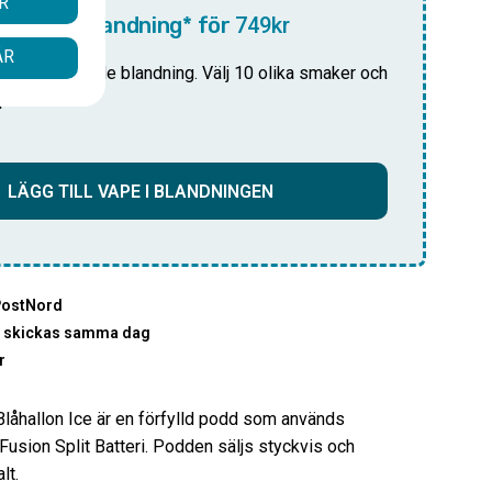
R
10-pack blandning* för
749kr
ÅR
i din anpassade blandning. Välj 10 olika smaker och
pris!
LÄGG TILL VAPE I BLANDNINGEN
PostNord
00 skickas samma dag
r
Blåhallon Ice är en förfylld podd som används
usion Split Batteri. Podden säljs styckvis och
lt.