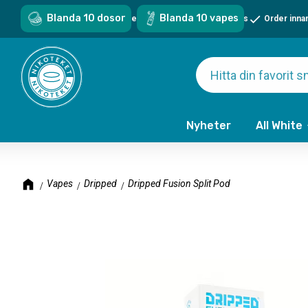
Blanda 10 dosor
Blanda 10 vapes
Sveriges största sortiment - över 1000 snus & vapes
Order inna
Nyheter
All White
Vapes
Dripped
Dripped Fusion Split Pod