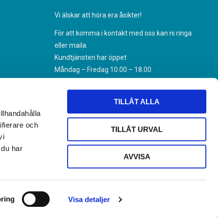
Vi älskar att höra era åsikter!
För att komma i kontakt med oss kan ni ringa
eller maila.
Kundtjänsten har öppet
Måndag – Fredag 10.00 – 18.00.
070-494 31 35
Kundtjanst@nikoteket.se
TILLÅT ALLA
illhandahålla
ifierare och
TILLÅT URVAL
vi
 du har
AVVISA
ring
Visa detaljer