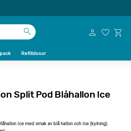
Kundvag
Favoriter
xpack
Refilldosor
on Split Pod Blåhallon Ice
låhallon Ice med smak av blå hallon och Ice (kylning).
ml