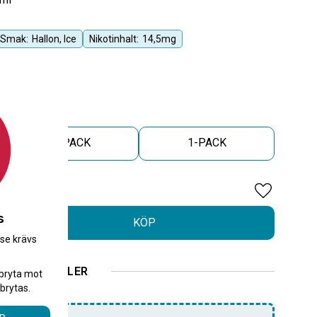
Smak:
Hallon, Ice
Nikotinhalt:
14,5mg
5-PACK
1-PACK
Lägg till i 
s
KÖP
.se krävs
.
ELLER
bryta mot
brytas.