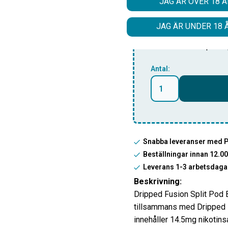
JAG ÄR ÖVER 18 Å
Skapa din egen 
JAG ÄR UNDER 18 
Lägg till denna smak 
få dem för ett special
Antal:
Snabba leveranser med 
Beställningar innan 12.
Leverans 1-3 arbetsdaga
Beskrivning:
Dripped Fusion Split Pod 
tillsammans med Dripped F
innehåller 14.5mg nikotinsa