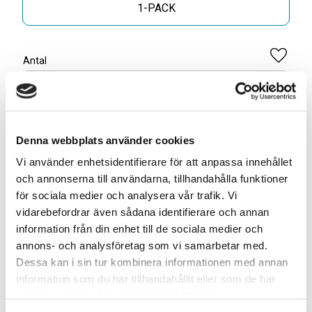
1-PACK
Antal
Lägg til
-
+
KÖP
Denna webbplats använder cookies
Vi använder enhetsidentifierare för att anpassa innehållet
ELLER
och annonserna till användarna, tillhandahålla funktioner
för sociala medier och analysera vår trafik. Vi
vidarebefordrar även sådana identifierare och annan
Skapa din egen 10-pack blandning* för
information från din enhet till de sociala medier och
399kr
annons- och analysföretag som vi samarbetar med.
Dessa kan i sin tur kombinera informationen med annan
Lägg till denna smak i din anpassade blandning. Välj 10
information som du har tillhandahållit eller som de har
olika smaker och få dem för ett specialpris!
samlat in när du har använt deras tjänster.
Antal: