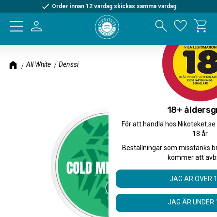
Order innan 12 vardag skickas samma vardag
Kundva
Meny
Favorite
All White
Denssi
18+ åldersg
För att handla hos Nikoteket.se
18 år.
Beställningar som misstänks b
kommer att avb
JAG ÄR ÖVER 
JAG ÄR UNDER 