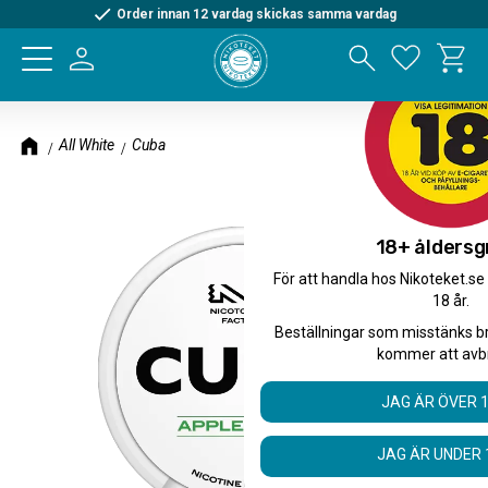
Order innan 12 vardag skickas samma vardag
Kundva
Meny
Favorite
All White
Cuba
18+ åldersg
För att handla hos Nikoteket.se
18 år.
Beställningar som misstänks b
kommer att avb
JAG ÄR ÖVER 
JAG ÄR UNDER 