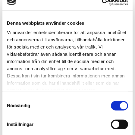
LÄGG TILL DOSA I
BLANDNINGEN
Denna webbplats använder cookies
*Gäller endast
ALL WHITE
dosor
Vi använder enhetsidentifierare för att anpassa innehållet
och annonserna till användarna, tillhandahålla funktioner
Snabba leveranser med PostNord
för sociala medier och analysera vår trafik. Vi
Beställningar innan 12.00 skickas samma dag
vidarebefordrar även sådana identifierare och annan
Leverans 1-3 arbetsdagar
information från din enhet till de sociala medier och
annons- och analysföretag som vi samarbetar med.
Dessa kan i sin tur kombinera informationen med annan
information som du har tillhandahållit eller som de har
Artikelnr
TSWSKU-37269-37279-bes-2
samlat in när du har använt deras tjänster.
Format
Slim
S
Typ/Produkt
All White
Nödvändig
a
Smak
Äpple
m
Nikotinhalt
10,4mg/portion
t
Inställningar
y
Frågor? Kontakta oss här