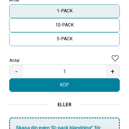
Antal
1-PACK
10-PACK
5-PACK
Antal
Lägg til
-
+
KÖP
ELLER
Skapa din egen 10-pack blandning* för