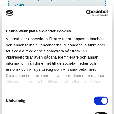
749kr
Lägg till denna smak i din anpassade blandning. Välj 10
olika smaker och få dem för ett specialpris!
Antal:
Denna webbplats använder cookies
LÄGG TILL VAPE I
Vi använder enhetsidentifierare för att anpassa innehållet
BLANDNINGEN
och annonserna till användarna, tillhandahålla funktioner
för sociala medier och analysera vår trafik. Vi
vidarebefordrar även sådana identifierare och annan
information från din enhet till de sociala medier och
Snabba leveranser med PostNord
annons- och analysföretag som vi samarbetar med.
Beställningar innan 12.00 skickas samma dag
Dessa kan i sin tur kombinera informationen med annan
Leverans 1-3 arbetsdagar
information som du har tillhandahållit eller som de har
samlat in när du har använt deras tjänster.
S
Nödvändig
Artikelnr
TSWSKU-27265-27506
a
Typ/Produkt
Engångs Vape
m
t
Smak
Bär