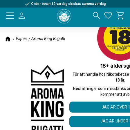
Order innan 12 vardag skickas samma vardag
Kundva
Meny
Favorite
Vapes
Aroma King Bugatti
18+ åldersg
För att handla hos Nikoteket.se
18 år.
Beställningar som misstänks b
kommer att avb
JAG ÄR ÖVER 
JAG ÄR UNDER 