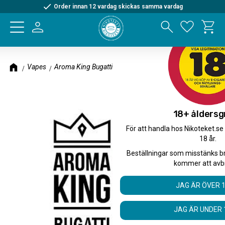
Order innan 12 vardag skickas samma vardag
Kundva
Meny
Favorite
Vapes
Aroma King Bugatti
18+ åldersg
För att handla hos Nikoteket.se
18 år.
Beställningar som misstänks b
kommer att avb
JAG ÄR ÖVER 
JAG ÄR UNDER 