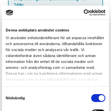
749kr
Lägg till denna smak i din anpassade blandning. Välj 10
olika smaker och få dem för ett specialpris!
Antal:
Denna webbplats använder cookies
LÄGG TILL VAPE I
Vi använder enhetsidentifierare för att anpassa innehållet
BLANDNINGEN
och annonserna till användarna, tillhandahålla funktioner
för sociala medier och analysera vår trafik. Vi
vidarebefordrar även sådana identifierare och annan
information från din enhet till de sociala medier och
Snabba leveranser med PostNord
annons- och analysföretag som vi samarbetar med.
Beställningar innan 12.00 skickas samma dag
Dessa kan i sin tur kombinera informationen med annan
Leverans 1-3 arbetsdagar
information som du har tillhandahållit eller som de har
samlat in när du har använt deras tjänster.
S
Nödvändig
Artikelnr
TSWSKU-27265-27509
a
Typ/Produkt
Engångs Vape
m
t
Smak
vattenmelon, Godis, Ice