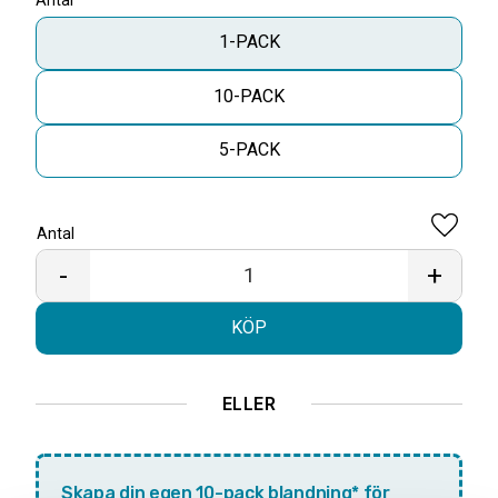
Antal
1-PACK
10-PACK
5-PACK
Antal
Lägg til
-
+
KÖP
ELLER
Skapa din egen 10-pack blandning* för