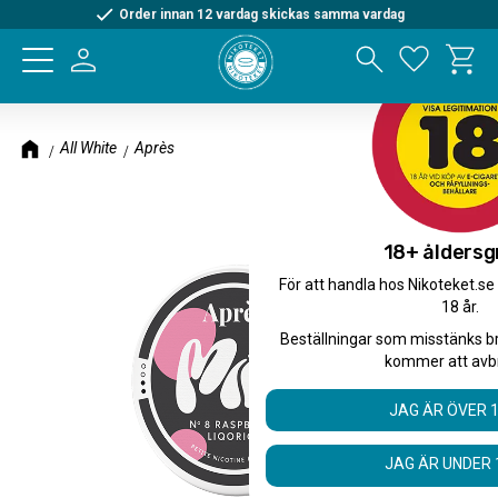
Order innan 12 vardag skickas samma vardag
Kundva
Meny
Favorite
All White
Après
18+ åldersg
För att handla hos Nikoteket.se
18 år.
Beställningar som misstänks b
kommer att avb
JAG ÄR ÖVER 
JAG ÄR UNDER 