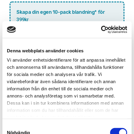
Skapa din egen 10-pack blandning* för
399kr
Lägg till denna smak i din anpassade blandning. Välj 10
olika smaker och få dem för ett specialpris!
Antal:
Denna webbplats använder cookies
LÄGG TILL DOSA I
Vi använder enhetsidentifierare för att anpassa innehållet
BLANDNINGEN
och annonserna till användarna, tillhandahålla funktioner
för sociala medier och analysera vår trafik. Vi
*Gäller endast
ALL WHITE
dosor
vidarebefordrar även sådana identifierare och annan
information från din enhet till de sociala medier och
annons- och analysföretag som vi samarbetar med.
Snabba leveranser med PostNord
Dessa kan i sin tur kombinera informationen med annan
Beställningar innan 12.00 skickas samma dag
information som du har tillhandahållit eller som de har
Leverans 1-3 arbetsdagar
samlat in när du har använt deras tjänster.
S
Nödvändig
a