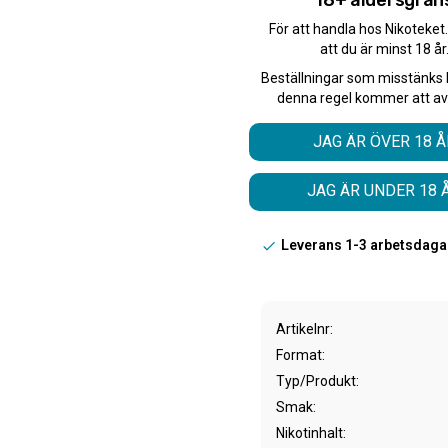
18+ åldersgrän
Antal:
För att handla hos Nikoteket
att du är minst 18 år
Beställningar som misstänks 
denna regel kommer att av
*Gäller endast
ALL W
JAG ÄR ÖVER 18 Å
JAG ÄR UNDER 18 
Snabba leveranser med 
Beställningar innan 12.
Leverans 1-3 arbetsdaga
Artikelnr
Format
Typ/Produkt
Smak
Nikotinhalt