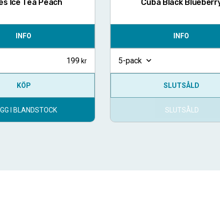
ès Ice Tea Peach
Cuba Black Blueberr
INFO
INFO
199
5-pack
KÖP
SLUTSÅLD
GG I BLANDSTOCK
SLUTSÅLD