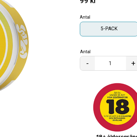
99
kr
Antal
5-PACK
Antal
-
+
Skapa din egen 
Lägg till denna smak 
få dem för ett special