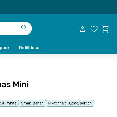
Kundvag
Favoriter
xpack
Refilldosor
as Mini
:
All White
Smak:
Banan
Nikotinhalt:
3,2mg/portion