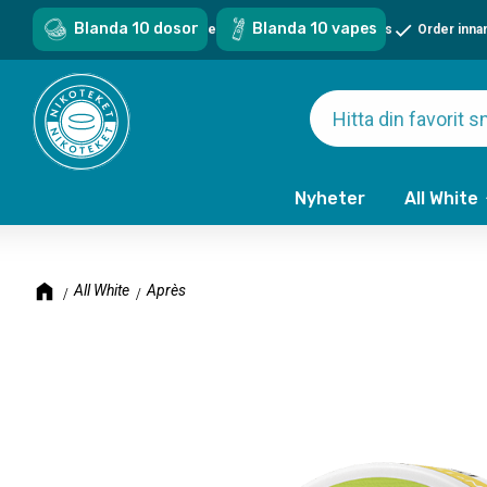
Blanda 10 dosor
Blanda 10 vapes
Sveriges största sortiment - över 1000 snus & vapes
Order inna
Nyheter
All White
All White
Après