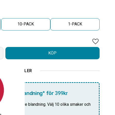
10-PACK
1-PACK
Lägg till i 
KÖP
ELLER
10-pack blandning* för
399kr
i din anpassade blandning. Välj 10 olika smaker och
pris!