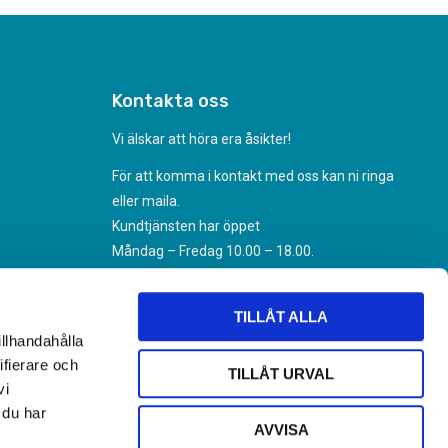
Kontakta oss
Vi älskar att höra era åsikter!
För att komma i kontakt med oss kan ni ringa
eller maila.
Kundtjänsten har öppet
Måndag – Fredag 10.00 – 18.00.
070-494 31 35
Kundtjanst@nikoteket.se
TILLÅT ALLA
illhandahålla
ifierare och
TILLÅT URVAL
vi
 du har
AVVISA