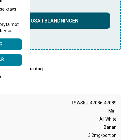
s
.se krävs
.
LÄGG TILL DOSA I BLANDNINGEN
bryta mot
brytas.
HITE
dosor
R
ÅR
PostNord
00 skickas samma dag
r
TSWSKU-47086-47089
Mini
All White
Banan
3,2mg/portion