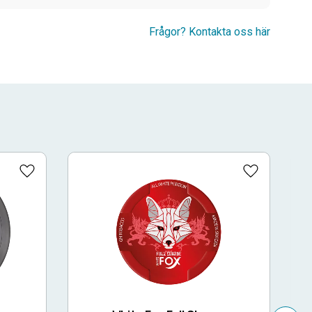
Frågor? Kontakta oss här
Lägg till i favoriter
Lägg till i fa