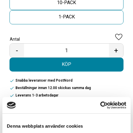
10-PACK
1-PACK
Antal
Lägg til
-
+
KÖP
Snabba leveranser med PostNord
Beställningar innan 12.00 skickas samma dag
Leverans 1-3 arbetsdagar
Beskrivning:
+46 Mint är en energipåse med vitaminerna b, c och
50mg/portion koffein. Smaken på denna påse är mint
Denna webbplats använder cookies
En dosa +46 Mint
innehåller 20st påsar och