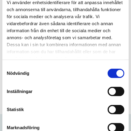
Vi använder enhetsidentifierare för att anpassa innehållet
rekommenderad daglig dos är max 400 mg koffein om
och annonserna till användarna, tillhandahålla funktioner
dagen.
för sociala medier och analysera vår trafik. Vi
vidarebefordrar även sådana identifierare och annan
information från din enhet till de sociala medier och
annons- och analysföretag som vi samarbetar med.
Artikelnr
TSWSKU-44588-44611
Dessa kan i sin tur kombinera informationen med annan
Format
Slim
information som du har tillhandahållit eller som de har
Typ/Produkt
Koffeinsnus
samlat in när du har använt deras tjänster.
Smak
Mint
S
Koffeinhalt
50mg/portion
Nödvändig
a
m
Frågor? Kontakta oss här
t
Inställningar
y
c
k
Statistik
e
s
Marknadsföring
v