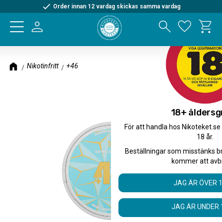
Order innan 12 vardag skickas samma vardag
Kundva
Meny
Favorite
Nikotinfritt
+46
18+ åldersg
För att handla hos Nikoteket.se
18 år.
Beställningar som misstänks b
kommer att avb
JAG ÄR ÖVER 
JAG ÄR UNDER 