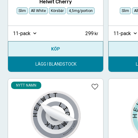
Helwit Cherry
Slim
All White
Körsbär
4,5mg/portion
Slim
Al
299
11-pack
11-pack
KÖP
LÄGG I BLANDSTOCK
NYTT NAMN
Lägg till i favoriter