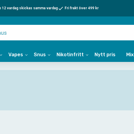
n 12 vardag skickas samma vardag
Fri frakt över 499 kr
Vapes
Snus
Nikotinfritt
Nytt pris
Mi