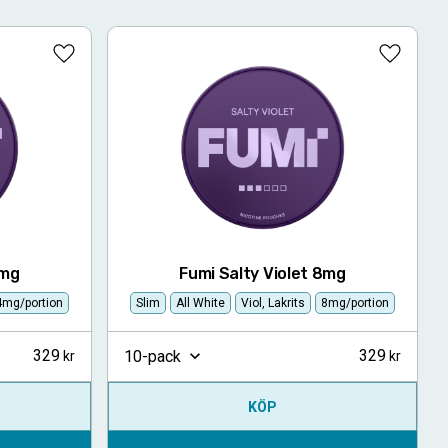
Lägg till i favoriter
Lägg till
4mg
Fumi Salty Violet 8mg
4mg/portion
Slim
All White
Viol, Lakrits
8mg/portion
329
329
10-pack
KÖP