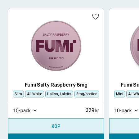
Lägg till i favoriter
Fumi Salty Raspberry 8mg
Fumi Sa
Slim
All White
Hallon, Lakrits
8mg/portion
Mini
All Wh
329
10-pack
10-pack
KÖP