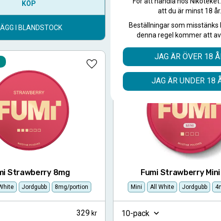
För att handla hos Nikoteket
KÖP
KÖP
att du är minst 18 år
Beställningar som misstänks 
LÄGG I BLANDSTOCK
LÄGG I BLANDSTOC
denna regel kommer att av
JAG ÄR ÖVER 18 Å
Lägg till i favoriter
JAG ÄR UNDER 18 
mi Strawberry 8mg
Fumi Strawberry Min
 White
Jordgubb
8mg/portion
Mini
All White
Jordgubb
4
329
10-pack