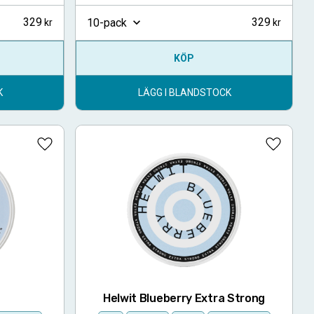
329
329
10-pack
KÖP
K
LÄGG I BLANDSTOCK
Lägg till i favoriter
Lägg till
y
Helwit Blueberry Extra Strong