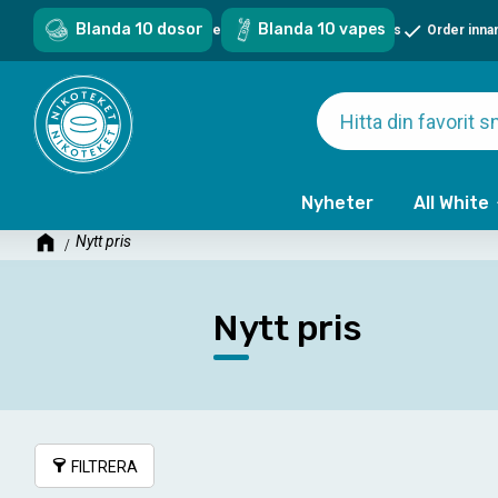
Blanda 10 dosor
Blanda 10 vapes
Sveriges största sortiment - över 1000 snus & vapes
Order inna
Nyheter
All White
Nytt pris
Nytt pris
FILTRERA