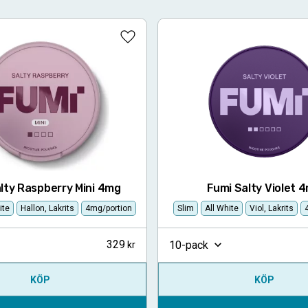
Lägg till i favoriter
lty Raspberry Mini 4mg
Fumi Salty Violet 
ite
Hallon, Lakrits
4mg/portion
Slim
All White
Viol, Lakrits
329
10-pack
KÖP
KÖP