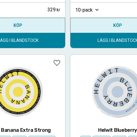
329
10-pack
KÖP
KÖP
LÄGG I BLANDSTOCK
LÄGG I BLANDSTOC
Lägg till i favoriter
t Banana Extra Strong
Helwit Blueberr