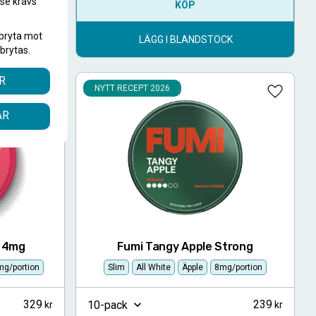
.se krävs
KÖP
.
bryta mot
K
LÄGG I BLANDSTOCK
brytas.
R
NYTT RECEPT 2026
Lägg till i favoriter
Lägg till
ÅR
i 4mg
Fumi Tangy Apple Strong
mg/portion
Slim
All White
Äpple
8mg/portion
329
239
10-pack