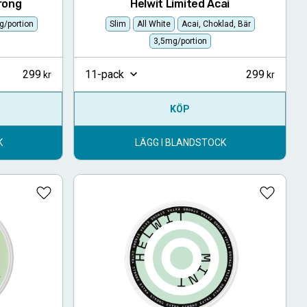
rong
Helwit Limited Acai
g/portion
Slim
All White
Acai, Choklad, Bär
3,5mg/portion
299
299
11-pack
KÖP
K
LÄGG I BLANDSTOCK
Lägg till i favoriter
Lägg till