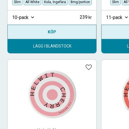
Slim
All White
Kola, Ingefära
8mg/portion
Slim
All
239
10-pack
11-pack
KÖP
LÄGG I BLANDSTOCK
Lägg till i favoriter