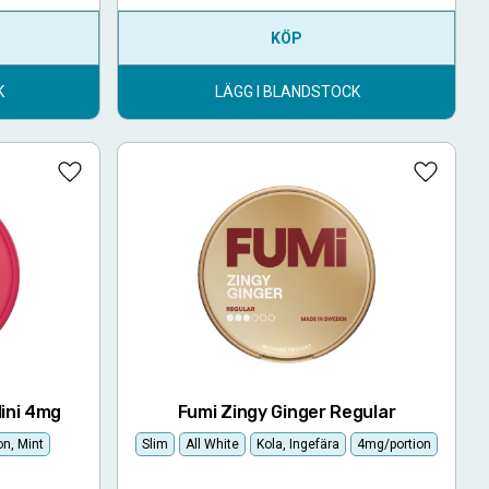
KÖP
K
LÄGG I BLANDSTOCK
Lägg till i favoriter
Lägg till
ini 4mg
Fumi Zingy Ginger Regular
n, Mint
Slim
All White
Kola, Ingefära
4mg/portion