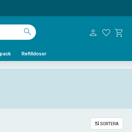
Kundvag
Favoriter
xpack
Refilldosor
SORTERA