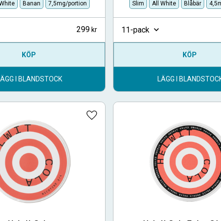
 White
Banan
7,5mg/portion
Slim
All White
Blåbär
4,5m
299
11-pack
KÖP
KÖP
LÄGG I BLANDSTOCK
LÄGG I BLANDSTOC
Lägg till i favoriter