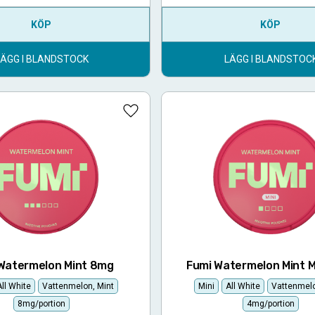
KÖP
KÖP
LÄGG I BLANDSTOCK
LÄGG I BLANDSTOC
Lägg till i favoriter
Watermelon Mint 8mg
Fumi Watermelon Mint M
All White
Vattenmelon, Mint
Mini
All White
Vattenmelo
8mg/portion
4mg/portion