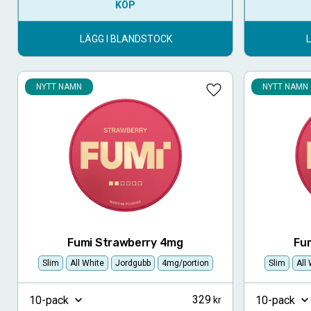
KÖP
LÄGG I BLANDSTOCK
NYTT NAMN
NYTT NAMN
Lägg till i favoriter
Fumi Strawberry 4mg
Fu
Slim
All White
Jordgubb
4mg/portion
Slim
All
329
10-pack
10-pack