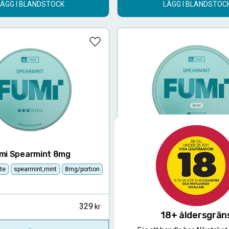
LÄGG I BLANDSTOCK
LÄGG I BLANDSTOC
Lägg till i favoriter
mi Spearmint 8mg
Fumi Spearmint Mini
ite
spearmint,mint
8mg/portion
Mini
All White
Spearmint, Mint
329
10-pack
18+ åldersgrän