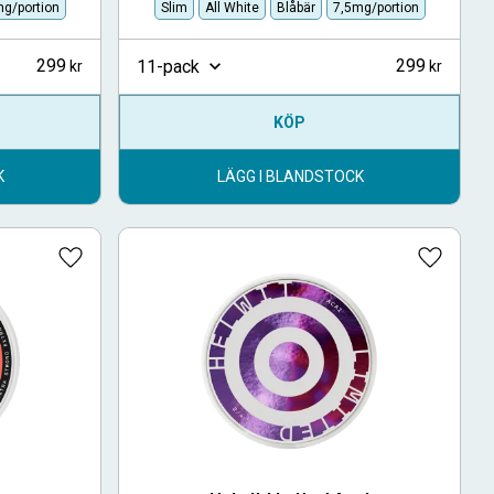
g/portion
Slim
All White
Blåbär
7,5mg/portion
299
299
11-pack
KÖP
K
LÄGG I BLANDSTOCK
Lägg till i favoriter
Lägg till