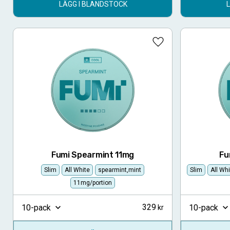
LÄGG I BLANDSTOCK
Lägg till i favoriter
Fumi Spearmint 11mg
Fu
Slim
All White
spearmint,mint
Slim
All Wh
11mg/portion
329
10-pack
10-pack