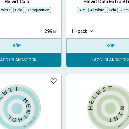
Helwit Cola
Helwit Cola Extra St
l White
Cola
3,5mg/portion
Slim
All White
Cola
7,5m
299
11-pack
KÖP
KÖP
LÄGG I BLANDSTOCK
LÄGG I BLANDSTOC
Lägg till i favoriter