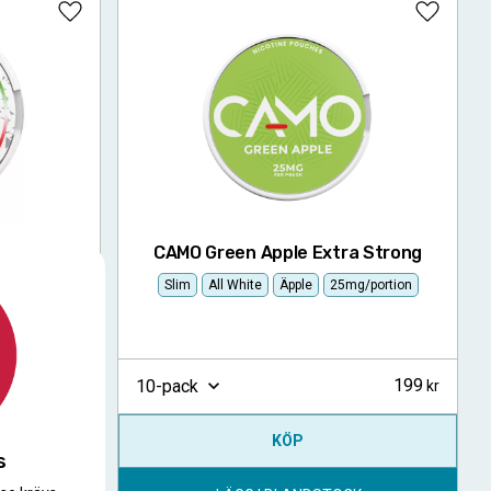
Lägg till i favoriter
Lägg till
 Strong
CAMO Green Apple Extra Strong
la, Lime
Slim
All White
Äpple
25mg/portion
199
199
10-pack
KÖP
s