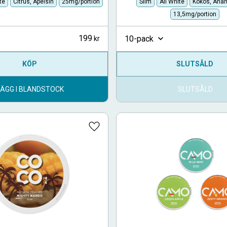
te
Citrus, Apelsin
25mg/portion
Slim
All White
Kokos, Ana
13,5mg/portion
199
10-pack
KÖP
SLUTSÅLD
LÄGG I BLANDSTOCK
SLUTSÅLD
Lägg till i favoriter