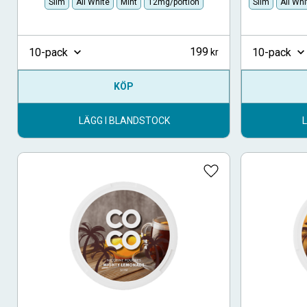
Slim
All White
Mint
12mg/portion
Slim
All Whi
199
10-pack
10-pack
KÖP
LÄGG I BLANDSTOCK
Lägg till i favoriter