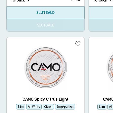
10-pack
10-pack
SLUTSÅLD
SLUTSÅLD
Lägg till i favoriter
CAMO Spicy Citrus Light
CAMO
Slim
All White
Citron
6mg/portion
Slim
Al