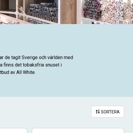
har de tagit Sverige och världen med
a finns det tobaksfria snuset i
tbud av All White.
ån hela sortimentet med vitt snus på
SORTERA