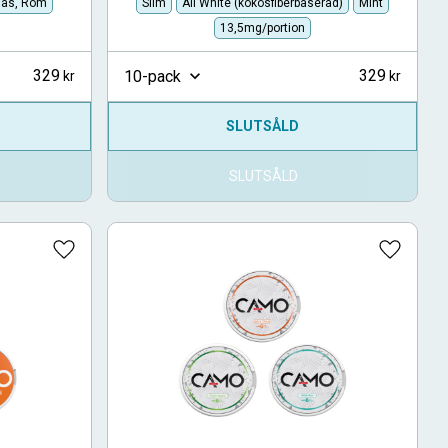
nas, Rom
Slim
All White (kokosfiberbaserad)
Mint
13,5mg/portion
329
329
10-pack
SLUTSÅLD
SLUTSÅLD
Lägg till i favoriter
Lägg till