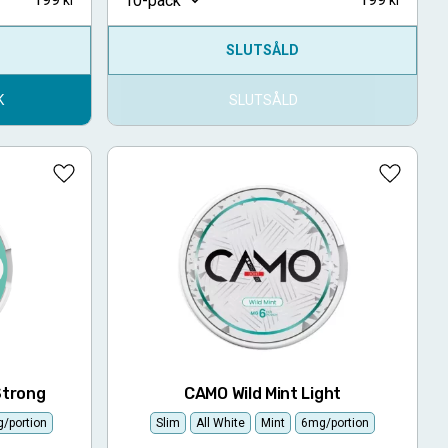
10-pack
SLUTSÅLD
K
SLUTSÅLD
Lägg till i favoriter
Lägg till
Strong
CAMO Wild Mint Light
/portion
Slim
All White
Mint
6mg/portion