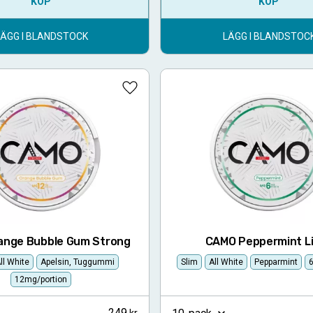
KÖP
KÖP
LÄGG I BLANDSTOCK
LÄGG I BLANDSTOC
Lägg till i favoriter
ange Bubble Gum Strong
CAMO Peppermint L
ll White
Apelsin, Tuggummi
Slim
All White
Pepparmint
12mg/portion
249