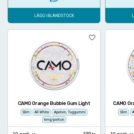
KÖP
LÄGG I BLANDSTOCK
Lägg till i favoriter
CAMO Orange Bubble Gum Light
CAMO Or
Slim
All White
Apelsin, Tuggummi
Slim
A
6mg/portion
199