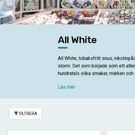
All White
All White, tobaksfritt snus, nikotinp
storm. Det som började som ett altern
hundratals olika smaker, märken och n
Vill du testa flera olika All White-p
Läs mer
Nikoteket.se!
FILTRERA