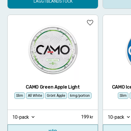
LÄGG I BLANDSTOCK
Lägg till i favoriter
CAMO Green Apple Light
CAMO Ice
Slim
All White
Grönt Äpple
6mg/portion
Slim
199
10-pack
10-pack