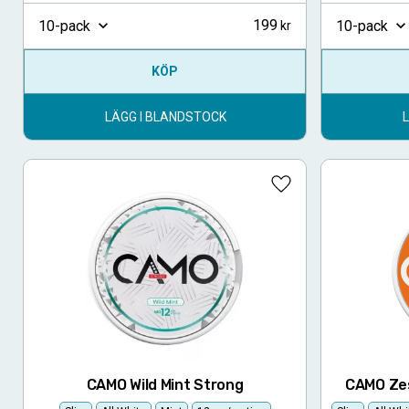
199
10-pack
10-pack
KÖP
LÄGG I BLANDSTOCK
Lägg till i favoriter
CAMO Wild Mint Strong
CAMO Zes