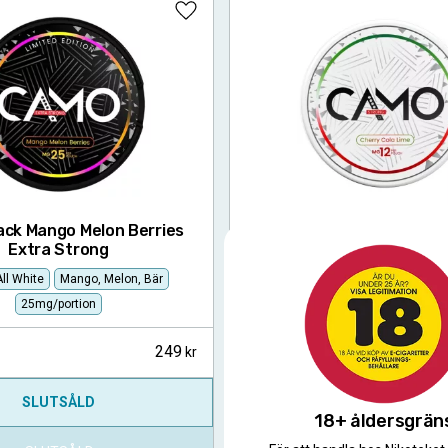
Lägg till i favoriter
ck Mango Melon Berries
CAMO Cherry Cola Lime
Extra Strong
Slim
All White
Körsbär, Ko
ll White
Mango, Melon, Bär
12mg/portion
25mg/portion
249
10-pack
SLUTSÅLD
SLUTSÅLD
18+ åldersgrän