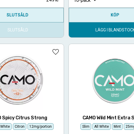
10-pack
SLUTSÅLD
KÖP
SLUTSÅLD
LÄGG I BLANDSTOC
Lägg till i favoriter
 Spicy Citrus Strong
CAMO Wild Mint Extra 
l White
Citron
12mg/portion
Slim
All White
Mint
25mg