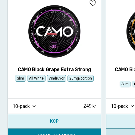
Lägg till i favoriter
CAMO Black Grape Extra Strong
CAMO Bla
Slim
All White
Vindruvor
25mg/portion
Slim
A
249
10-pack
10-pack
KÖP