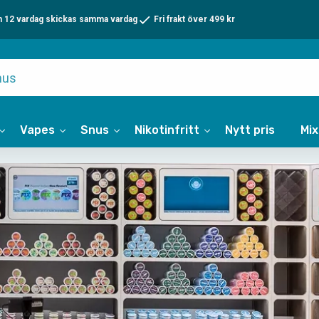
n 12 vardag skickas samma vardag
Fri frakt över 499 kr
Vapes
Snus
Nikotinfritt
Nytt pris
Mi