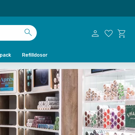
Kundvag
Favoriter
xpack
Refilldosor