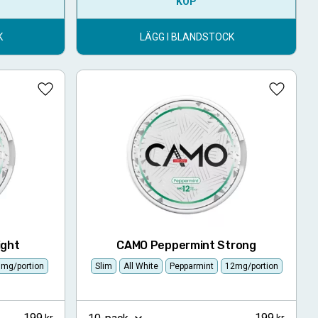
KÖP
K
LÄGG I BLANDSTOCK
Lägg till i favoriter
Lägg till
ight
CAMO Peppermint Strong
6mg/portion
Slim
All White
Pepparmint
12mg/portion
199
199