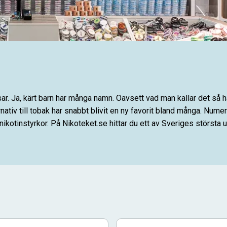
åsar. Ja, kärt barn har många namn. Oavsett vad man kallar det så 
ativ till tobak har snabbt blivit en ny favorit bland många. Numer
ikotinstyrkor. På Nikoteket.se hittar du ett av Sveriges största u
rodukter? Du kan blanda din helt egna stock och välja produkter fr