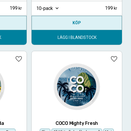
199
199
10-pack
KÖP
K
LÄGG I BLANDSTOCK
Lägg till i favoriter
Lägg till
da
COCO Mighty Fresh