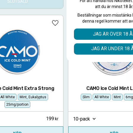
För att handla hos Nikoteket
SLUTSÅLD
SLUTSÅLD
att du är minst 18 år
Beställningar som misstänks 
denna regel kommer att av
Lägg till i favoriter
JAG ÄR ÖVER 18 Å
JAG ÄR UNDER 18 
 Cold Mint Extra Strong
CAMO Ice Cold Mint L
All White
Mint, Eukalyptus
Slim
All White
Mint
6mg/
25mg/portion
199
10-pack